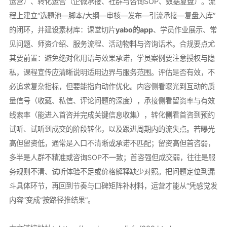
运营）、转化运营（企微承接、社群与咨询SOP、数据复盘）。流
程上建立“选题池—脚本/大纲—审核—发布—引流承接—复盘入库”
的闭环，并建设素材库：课堂切片
yabo的app
、学员作业展示、常
见问题、师资介绍、服务流程、活动物料与咨询话术。合规要点尤
其要前置：避免绝对化用语与效果承诺，学员案例要注意授权与隐
私，课程宣传应清晰说明适用边界与服务范围。评估是否有效，不
必追求复杂指标，但要能指向动作优化。内容侧看曝光到互动的质
量信号（收藏、私信、评论问题的深度），承接侧看留资率与有效
线索率（能进入首咨并完成关键信息收集），转化侧看首咨到预约
试听、试听到成交的阶段转化，以及跟进周期内的流失点。若曝光
高但留资低，通常是入口不清晰或承诺不匹配；留资高但首咨弱，
多半是人群不精准或咨询SOP不一致；首咨强但成交弱，往往是服
务规则不清、试听体验不足或价格解释缺少对照。把问题定位到漏
斗具体环节，再回到节奏与口碑矩阵补材料，运营才能从“凭感觉发
内容”变成“按路径推结果”。