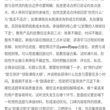
放与自然流的配合边界也要明确：投放更适合把已验证的卖点放
大、把人带到可留资的承接页；自然流更适合持续回答“你凭什么”
与“我适不适合”。如果课程尚未跑通咨询到成交的链路，先别重投
放，否则容易把线索成本抬高。承接期的核心是“让犹豫的人继续往
下走”。教育产品的犹豫往往来自三点：效果不确定、时间不确定、
服务不确定。承接内容应围绕这三点补证据：讲清学习过程如何被
拆解、如何评估进度、哪些情况不适
yabo的app
合报名、退费与请
假规则等。可以用直播回放切片、助教答疑合集、试听课片段、阶
段性作业展示来降低不确定性。同时把触点前移：评论区、私信、
企微自动回复、社群公告里，都要给到明确下一步，如“预约试听”
“提交测评”“领取课程大纲”，并说明会获得什么信息与需要花多少时
间。复盘期不是发一条“圆满收官”，而是把可复用资产沉淀下来：
哪些选题带来高质量咨询、哪些话术能缩短解释成本、哪个渠道来
的用户更容易转化、试听流失发生在哪个环节。复盘结论要反哺下
一轮预热选题与承接材料，形成滚动优化。口碑内容矩阵的搭建，
要从“结果证明”扩展到“过程可信”。只晒提分、上岸、作品集很容易