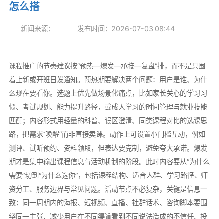
怎么搭
新闻来源：
发布时间：2026-07-03 08:44
课程推广的节奏建议按“预热—爆发—承接—复盘”排，而不是只围
着上新或开班日发通知。预热期要解决两个问题：用户是谁、为什
么现在要看你。选题上优先做场景化痛点，比如家长关心的学习习
惯、考试规划、能力提升路径，或成人学习的时间管理与就业技能
匹配；内容形式用轻量的科普、误区澄清、同类课程对比的选课思
路，把需求“唤醒”而非直接卖课。动作上可设置小门槛互动，例如
测评、试听预约、资料领取，但表达要克制，避免夸大承诺。爆发
期才是集中输出课程信息与活动机制的阶段。此时内容要从“为什么
需要”切到“为什么选你”，包括课程结构、适合人群、学习路径、师
资分工、服务边界与常见问题。活动节点不必复杂，关键是信息一
致：同一周期内的海报、短视频、直播、社群话术、咨询脚本要围
绕同一主张，减少用户在不同渠道看到不同说法造成的不信任。投