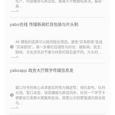
生产、内容推荐与商业化，都离不开数据和算法。最容
易...
yabo在线 传媒新闻栏目包装与片头制
AE 模板的选择可以按流程化筛选，避免“买来即用”变成
“买来即改”。第一步看栏目调性与时长：硬新闻、民生、
财经、文化资讯对节奏与材质的容忍度不同，片头时...
yaboapp 政务大厅数字传媒信息发
窗口叫号的核心诉求是实时性与确定性：排队取号、队列
分流、窗口状态、语音播报与屏显同步，任何一个环节卡
顿都会引发群众聚集和投诉。政策公示则更强调内容合规
与...