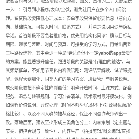
配套素材与SOP。触达阶段以短视频、图文、直播为主，关键是统
一入口：引导到小程序/表单/企微，避免让用户在多个入口间跳
转。留资阶段要降低心理成本：表单字段只保留必要信息（意向方
向、基础情况、可投入时间、联系方式），并清楚说明用途与隐私
承诺。首咨阶段不要急着推价格，优先用结构化问诊：确认目标与
期限、现状与差距、时间与预算、可接受的学习方式，再给出两到
三种路径选择，其中至少一种是“更适合但不一定
yabo的app
最贵”
的方案，能显著提升信任。跟进阶段的关键是“有理由的触达”。与
其频繁催单，不如用节奏化内容做陪跑：测评结果解读、试听课提
醒、课程大纲细化、同类人群的学习方案、班级管理与服务说明。
成交阶段要把不确定性降到最低：明确开班时间、上课方式、配套
服务、退款与转班规则、学习准备清单。话术素材最好模块化，例
如课程价值说明、异议处理（时间不够/担心跟不上/对效果犹豫/价
格比较）、以及不同人群的推荐路径，保证不同咨询老师输出一
致。落地层面，建议至少形成三类角色分工：内容策划（定主题与
节奏、把控合规与一致性）、内容生产（拍摄剪辑/图文编辑/直播