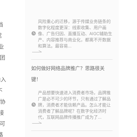
风险重心的迁移，源于传媒业务链条的
档
数字化程度更深：线索收集、用户画
像、广告归因、直播互动、AIGC辅助生
迟
产、内容推荐与商业化，都离不开数据
和算法。最容易...
业
团
如何做好网络品牌推广？思路很关
键！
输入
不
产品想要快速进入消费者市场，品牌推
广是必不可少的环节，只有通过了解品
的协
牌，消费者才能信赖产品。怎么才能让
消费者了解品牌呢？在数字化经济时
接
代，互联网品牌传播推广成为了...
可
路