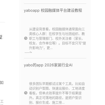
yaboapp 校园融媒体平台建设教程
从建设背景看，校园融媒体通常面向三
类核心人群：在校学生与社团组织、教
型
职工与管理部门、校外关注者（家长、
校友、合作单位等）。目标不宜只写“提
升影响力”，更...
yabo的app 2026家装行业AI
务如
很多团队早期都试过某个工具，比如自
动识别户型图、快速出报价、工地进度
看板，但单点效率提升不等于结果提
升。真正可落地的路径，是把户型识
力工
别、报价生成、施工排...