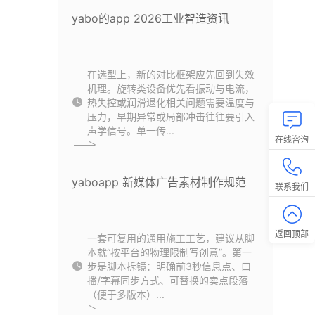
yabo的app 2026工业智造资讯
在选型上，新的对比框架应先回到失效
机理。旋转类设备优先看振动与电流，
热失控或润滑退化相关问题需要温度与
压力，早期异常或局部冲击往往要引入
声学信号。单一传...
在线咨询
yaboapp 新媒体广告素材制作规范
联系我们
返回顶部
一套可复用的通用施工工艺，建议从脚
本就“按平台的物理限制写创意”。第一
步是脚本拆镜：明确前3秒信息点、口
播/字幕同步方式、可替换的卖点段落
（便于多版本）...