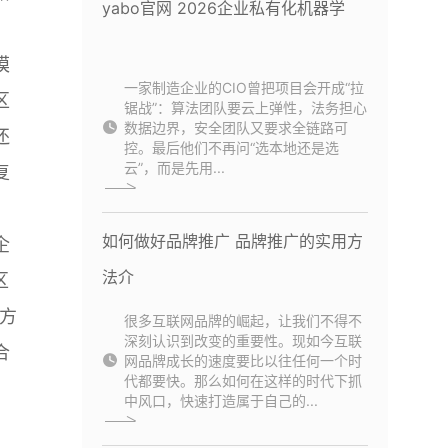
yabo官网 2026企业私有化机器学
模
一家制造企业的CIO曾把项目会开成“拉
区
锯战”：算法团队要云上弹性，法务担心
数据边界，安全团队又要求全链路可
还
控。最后他们不再问“选本地还是选
云”，而是先用...
复
如何做好品牌推广 品牌推广的实用方
企
法介
区
方
很多互联网品牌的崛起，让我们不得不
深刻认识到改变的重要性。现如今互联
合
网品牌成长的速度要比以往任何一个时
代都要快。那么如何在这样的时代下抓
中风口，快速打造属于自己的...