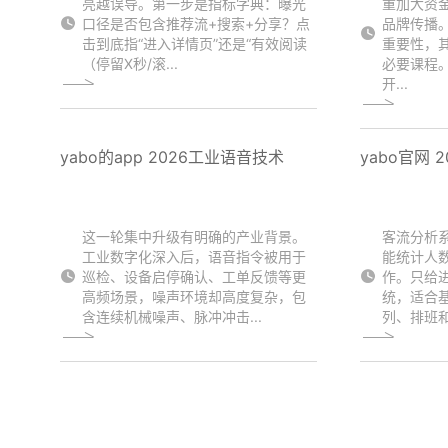
亮越误导。第一步是指标字典：曝光
重加大资
口径是否包含推荐流+搜索+分享？点
品牌传播。
击到底指“进入详情页”还是“有效阅读
重要性，其
（停留X秒/滚...
必要课程
开...
yabo的app 2026工业语音技术
yabo官网 
这一轮集中升级有明确的产业背景。
客流分析
工业数字化深入后，语音指令被用于
能统计人
巡检、设备启停确认、工单反馈等更
作。只给
高频场景，噪声环境却高度复杂，包
统，适合
含连续机械噪声、脉冲冲击...
列、排班和