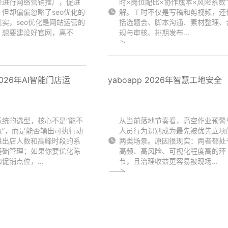
金进行网络营销推广，促进
时×岗位配比×协作成本×风险系数
但却偏偏忽略了seo优化的
解。工时不仅是写稿和剪视频，还
实，seo优化是网站运营的
括选题会、脚本沟通、素材整理、
。想要建设好官网，离不
规与审核、排期发布...
2026年AI智能门店运
yaboapp 2026年智慧工地安全
系统的选型，核心不是“能不
从当前落地节奏看，高空作业预警
数”，而是能否输出可执行动
人员行为识别成为最先被优先立项
进出店人数和高峰时段的系
两类场景。原因很现实：两者都处
基础管理；如果你要优化陈
高频、高风险、可视化程度高的环
促销点位，...
节，且治理收益更容易被现场...