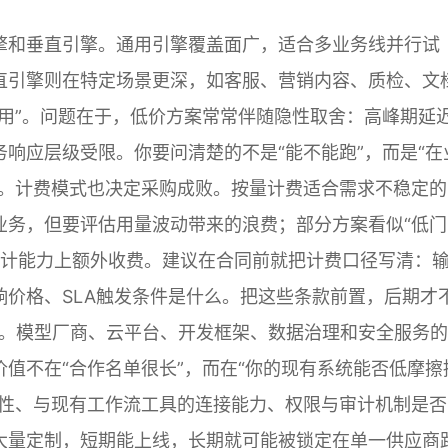
擎和垂直引擎。通用引擎覆盖面广，适合多业务线并行试
直引擎则在特定场景更深，如客服、营销内容、质检、文
用”。问题在于，低价方案常常伴随隐性取舍：高峰期延
响应层级受限。你要问清楚的不是“能不能跑”，而是“在
”。计费模式也决定采购成败。按量计费适合需求不稳定的
业务，但要评估用量波动带来的浪费；部分方案看似“低门
计能力上额外收费。建议在合同前就把计费口径写清：
价格、SLA触发条件是什么。把这些条款前置，后期才
速。模型厂商、云平台、开发框架、数据治理和安全服务
值不在“合作名单很长”，而在“你的现有系统能否低摩擦
容性、与现有工作流工具的连接能力、权限与审计机制是否
大量定制，短期能上线，长期就可能被锁定在单一供应商