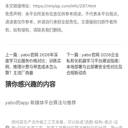
本文链接地址：
https://nmylsp.com/info/297.html
免责声明：本平台所发布信息仅供参考阅读，不代表本平台观点，
请读者仅作参考，并请自行承担全部责任。文章版权归原作者所
有，如有侵权，请联系我们删除。
上一篇 : yabo官网 2026年深
下一篇 : yabo官网 2026企业
度学习云服务价格对比：训练实
私有化机器学习平台建设指南：
例、推理计费与带宽成本怎么
本地部署与云部署安全性对比及
算？主流厂商最
合规新动态
猜你感兴趣的内容
yabo的app 新媒体平台算法与推荐
把内容生产当作施工工艺来看，可以拆成“选题-结构-表达-证
据-交付”五道工序，每道工序都对应算法偏好与扣分项。第一道