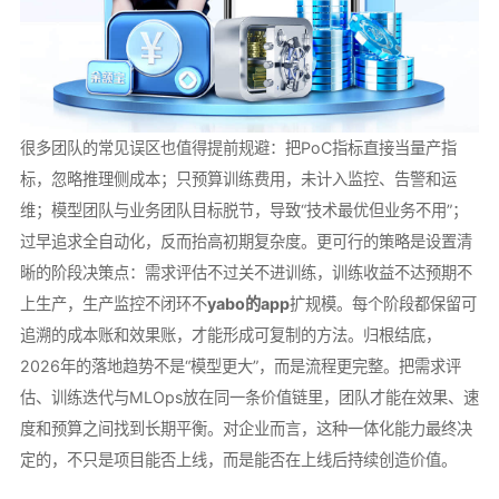
很多团队的常见误区也值得提前规避：把PoC指标直接当量产指
标，忽略推理侧成本；只预算训练费用，未计入监控、告警和运
维；模型团队与业务团队目标脱节，导致“技术最优但业务不用”；
过早追求全自动化，反而抬高初期复杂度。更可行的策略是设置清
晰的阶段决策点：需求评估不过关不进训练，训练收益不达预期不
上生产，生产监控不闭环不
yabo的app
扩规模。每个阶段都保留可
追溯的成本账和效果账，才能形成可复制的方法。归根结底，
2026年的落地趋势不是“模型更大”，而是流程更完整。把需求评
估、训练迭代与MLOps放在同一条价值链里，团队才能在效果、速
度和预算之间找到长期平衡。对企业而言，这种一体化能力最终决
定的，不只是项目能否上线，而是能否在上线后持续创造价值。