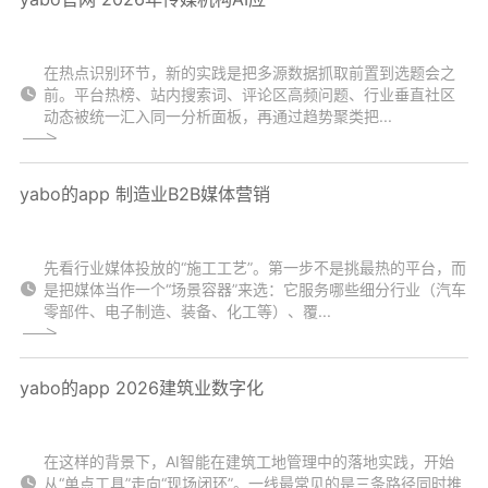
在热点识别环节，新的实践是把多源数据抓取前置到选题会之
前。平台热榜、站内搜索词、评论区高频问题、行业垂直社区
动态被统一汇入同一分析面板，再通过趋势聚类把...
yabo的app 制造业B2B媒体营销
先看行业媒体投放的“施工工艺”。第一步不是挑最热的平台，而
是把媒体当作一个“场景容器”来选：它服务哪些细分行业（汽车
零部件、电子制造、装备、化工等）、覆...
yabo的app 2026建筑业数字化
在这样的背景下，AI智能在建筑工地管理中的落地实践，开始
从“单点工具”走向“现场闭环”。一线最常见的是三条路径同时推