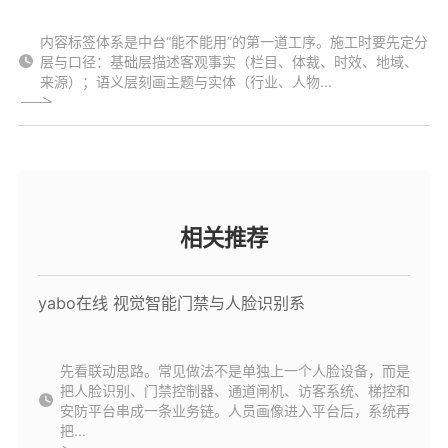
内容标签体系是中台“能不能用”的第一道工序。施工时要先定分
层与口径：基础层描述客观事实（栏目、体裁、时效、地域、
来源）；语义层刻画主题与实体（行业、人物...
相关推荐
yabo在线 视觉智能门禁与人脸识别系
先看联动思路。常见做法不是单独上一个人脸设备，而是
把人脸识别、门禁控制器、通道闸机、访客系统、梯控和
安防平台串成一条业务链。人员画像进入平台后，系统再
把...