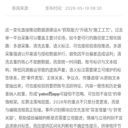
新闻来源：
发布时间：2026-05-19 08:30
这一变化直接推动数据源建设从“抓取能力”升级为“施工工艺”。过去
单一平台采集可以覆盖主要讨论场，如今更可行的路径是工程化链
路：多源采集、清洗去重、语义标注、可信度校验逐段推进。多源
采集强调公开渠道与授权数据并行，避免因平台偏差造成误判；清
洗去重的核心不是删数据，而是统一时间戳、账号标识与文本结
构，降低同源搬运导致的虚高声量；语义标注需要建立可维护的标
签体系，把“事件类型、主体关系、争议点、传播语境”从原始文本
里抽出来；可信度校验则要把账号活跃特征、内容一致性和历史偏
差纳入权重，形成“
yabo的app
可疑但不忽略、可信但不盲信”的审
慎框架。在算法落地层面，2026年的重点不只是分类更准，而是
与编辑流程真正衔接。事件识别模块应优先发现“突发增量”与“异常
关联”，帮助值班编辑判断是否需要立项跟进；情绪与立场判别不宜
追求绝对标签，而应提供区间化判断和不确定性提示，供审核环节