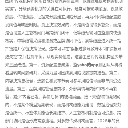
围绕“传媒机构如何用智能算法做舆情监测：数据源建设与预警机制
实操”，分级预警机制的关键在可执行。通常可按影响范围、议题敏
感度、传播速度、证据充分度建立风险分层，再为不同等级配置触
发阈值与响应时限。真正决定效果的，不是阈值设得多复杂，而是
是否设置人工复核闸门与跨部门闭环：低等级预警可由监测岗快速
核实，中等级需采编和法务或品牌协同评估，高等级应进入统一指
挥链路并保留决策记录。这样可以在“误报过多导致麻木”和“漏报导
致失控”之间找到平衡。从现实价值看，这套工艺对传媒机构至少带
来三层改进。第一，资源配置更聚焦，监
yabo的app
测团队从机械
看盘转向问题研判，采编力量可围绕高风险议题提前准备。第二，
内容决策更稳健，选题会和发布节奏可参考风险信号而非单纯追逐
流量。第三，品牌风险管理更前移，外部舆情与内部审核不再割
裂，减少“内容已发、舆情后补”的被动局面。接下来值得持续观察
的，不是某个模型短期表现，而是机构级能力建设：数据治理规范
是否统一、标签体系能否长期维护、人工复核机制是否可追溯、跨
部门协同是否形成常态流程。对多数传媒机构而言，2026年的竞